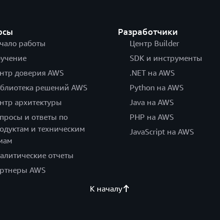
рсы
Разработчики
чало работы
Центр Builder
учение
SDK и инструменты
нтр доверия AWS
.NET на AWS
блиотека решений AWS
Python на AWS
нтр архитектуры
Java на AWS
просы и ответы по
PHP на AWS
одуктам и техническим
JavaScript на AWS
мам
алитические отчеты
ртнеры AWS
К началу