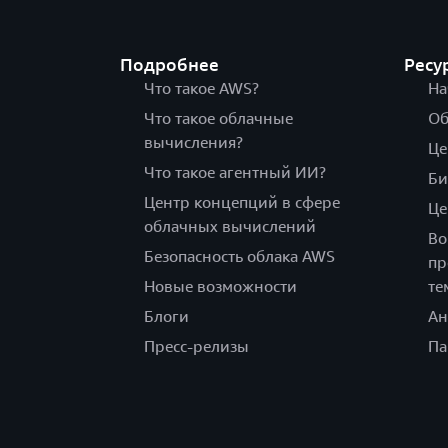
Подробнее
Ресу
Что такое AWS?
На
Что такое облачные
Об
вычисления?
Це
Что такое агентный ИИ?
Би
Центр концепций в сфере
Це
облачных вычислений
Во
Безопасность облака AWS
пр
Новые возможности
те
Блоги
Ан
Пресс-релизы
Па