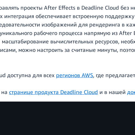
авлять проекты After Effects в Deadline Cloud бе
х интеграция обеспечивает встроенную поддержку
едовательности изображений для рендеринга в кажд
никального рабочего процесса напрямую из After E
е масштабирование вычислительных ресурсов, необ
рвисами, можно настроить за считаные минуты, поэт
oud доступна для всех
регионов AWS
, где предлагает
 на
странице продукта Deadline Cloud
и в нашей
до