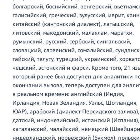
болгарский, боснийский, венгерский, вьетнамс
галисийский, греческий, зулусский, иврит, канн
китайский (кантонский диалект), латышский,
литовский, македонский, малаялам, маратхи,
румынский, русский, сербский, сингальский,
словацкий, словенский, сомалийский, сунданск
тайский, телугу, турецкий, украинский, хорват
чешский, эстонский и фарси. Кроме того, 21 яз
который ранее был доступен для аналитики п
окончании вызова, теперь доступен для анали
в реальном времени: английский (Индия,
Ирландия, Новая Зеландия, Уэльс, Шотландия,
ЮАР), арабский (диалект Персидского залива),
датский, индонезийский, испанский (Испания),
каталанский, малайский, немецкий (Швейцари
нидерландский, норвежский (букмол), польски