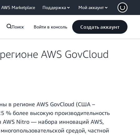
AWS Marketplace
Поддержка
Мой аккаунт
Создать аккаунт
Поиск
Войти в консоль
 регионе AWS GovCloud
пны в регионе AWS GovCloud (США –
 25 % более высокую производительность
ы AWS Nitro — набора инноваций AWS,
многопользовательской средой, частной