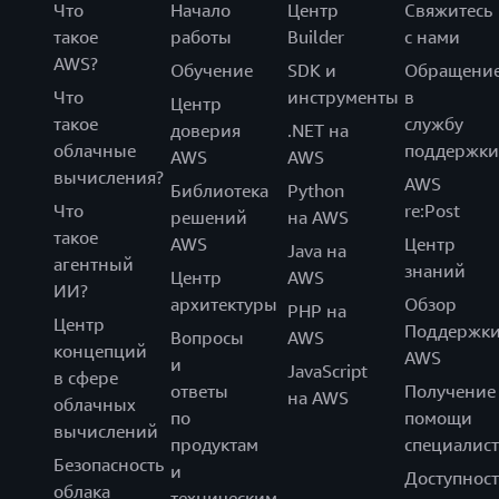
Что
Начало
Центр
Свяжитесь
такое
работы
Builder
с нами
AWS?
Обучение
SDK и
Обращени
Что
инструменты
в
Центр
такое
службу
доверия
.NET на
облачные
поддержки
AWS
AWS
вычисления?
AWS
Библиотека
Python
Что
re:Post
решений
на AWS
такое
AWS
Центр
Java на
агентный
знаний
Центр
AWS
ИИ?
архитектуры
Обзор
PHP на
Центр
Поддержк
Вопросы
AWS
концепций
AWS
и
JavaScript
в сфере
ответы
Получение
на AWS
облачных
по
помощи
вычислений
продуктам
специалист
Безопасность
и
Доступност
облака
техническим