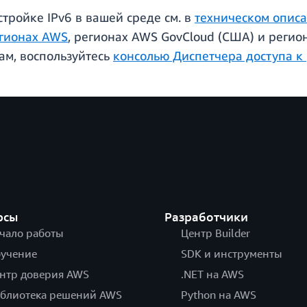
ройке IPv6 в вашей среде см. в
техническом описа
гионах AWS
, регионах AWS GovCloud (США) и регион
ам, воспользуйтесь
консолью Диспетчера доступа к
рсы
Разработчики
чало работы
Центр Builder
учение
SDK и инструменты
нтр доверия AWS
.NET на AWS
блиотека решений AWS
Python на AWS