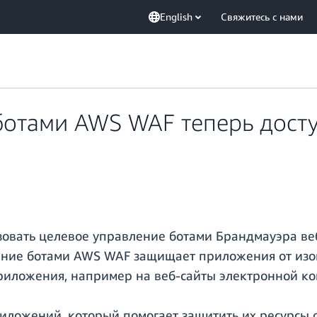
English
Свяжитесь с нами
ботами AWS WAF теперь досту
зовать целевое управление ботами Брандмауэра в
ение ботами AWS WAF защищает приложения от изо
иложения, например на веб-сайты электронной ко
иложений, который помогает защитить их ресурсы 