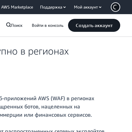
AWS Marketplace
Поддержка
Мой аккаунт
Создать аккаунт
Поиск
Войти в консоль
пно в регионах
еб‑приложений AWS (WAF) в регионах
щренных ботов, нацеленных на
ммерции или финансовых сервисов.
от распространенных сетевых эксплойтов