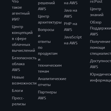
Что
re:Post
решений
на AWS
такое
AWS
Центр
Java на
агентный
знаний
Центр
AWS
ИИ?
архитектуры
Обзор
PHP на
Центр
Поддержк
Вопросы
AWS
концепций
AWS
и
JavaScript
в сфере
ответы
Получение
на AWS
облачных
по
помощи
вычислений
продуктам
специалист
Безопасность
и
Доступност
облака
техническим
AWS
AWS
темам
Юридическ
Новые
Аналитические
информац
возможности
отчеты
Блоги
Партнеры
Пресс-
AWS
релизы