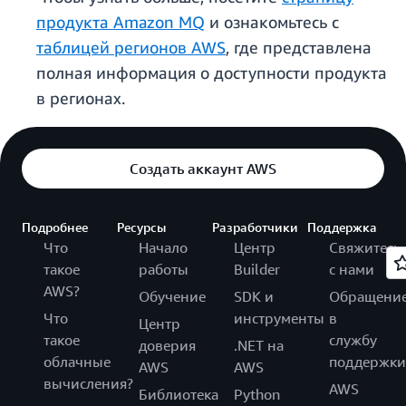
продукта Amazon MQ
и ознакомьтесь с
таблицей регионов AWS
, где представлена
полная информация о доступности продукта
в регионах.
Создать аккаунт AWS
Подробнее
Ресурсы
Разработчики
Поддержка
Что
Начало
Центр
Свяжитесь
такое
работы
Builder
с нами
AWS?
Обучение
SDK и
Обращени
Что
инструменты
в
Центр
такое
службу
доверия
.NET на
облачные
поддержки
AWS
AWS
вычисления?
AWS
Библиотека
Python