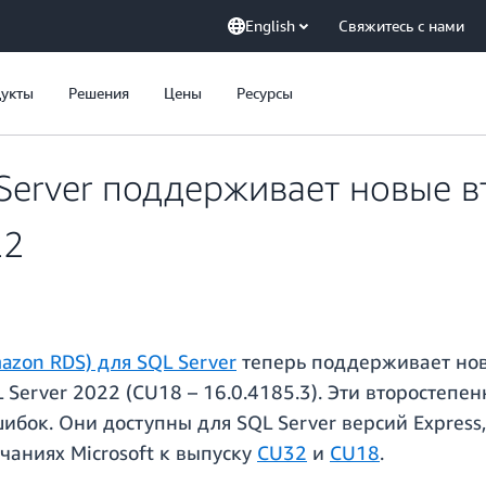
English
Свяжитесь с нами
укты
Решения
Цены
Ресурсы
Server поддерживает новые в
22
mazon RDS) для SQL Server
теперь поддерживает нов
QL Server 2022 (CU18 – 16.0.4185.3). Эти второсте
бок. Они доступны для SQL Server версий Express, W
чаниях Microsoft к выпуску
CU32
и
CU18
.