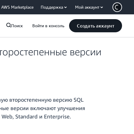
AWS Marketplace
Поддержка
Мой аккаунт
Создать аккаунт
Поиск
Войти в консоль
торостепенные версии
ую второстепенную версию SQL
пенные версии включают улучшения
eb, Standard и Enterprise.