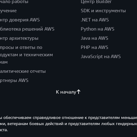
чало работы
Центр Builder
учение
SDK и инструменты
нтр доверия AWS
.NET на AWS
блиотека решений AWS
Python на AWS
нтр архитектуры
Java на AWS
просы и ответы по
PHP на AWS
одуктам и техническим
JavaScript на AWS
мам
алитические отчеты
ртнеры AWS
К началу
ы обеспечиваем справедливое отношение к представителям меньши
и, ветеранам боевых действий и представителям любых гендерных
ста.