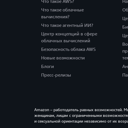
Что такое AWS?
На
Что такое облачные
Об
вычисления?
Це
Что такое агентный ИИ?
Би
Центр концепций в сфере
Це
облачных вычислений
Во
Безопасность облака AWS
пр
Новые возможности
те
Блоги
Ан
Пресс-релизы
Па
Amazon – работодатель равных возможностей. М
женщинам, лицам с ограниченными возможностям
и сексуальной ориентации независимо от их возра