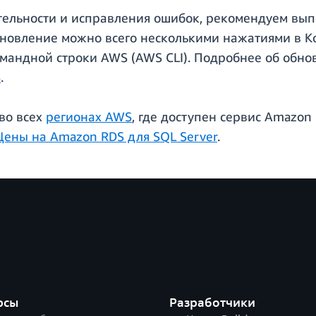
тельности и исправления ошибок, рекомендуем вып
бновление можно всего несколькими нажатиями в К
ндной строки AWS (AWS CLI). Подробнее об обнов
S
.
во всех
регионах AWS
, где доступен сервис Amazon
Цены на Amazon RDS для SQL Server
.
рсы
Разработчики