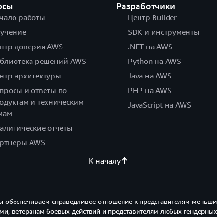
рсы
Разработчики
чало работы
Центр Builder
учение
SDK и инструменты
нтр доверия AWS
.NET на AWS
блиотека решений AWS
Python на AWS
нтр архитектуры
Java на AWS
просы и ответы по
PHP на AWS
одуктам и техническим
JavaScript на AWS
мам
алитические отчеты
ртнеры AWS
К началу
ы обеспечиваем справедливое отношение к представителям меньши
и, ветеранам боевых действий и представителям любых гендерных