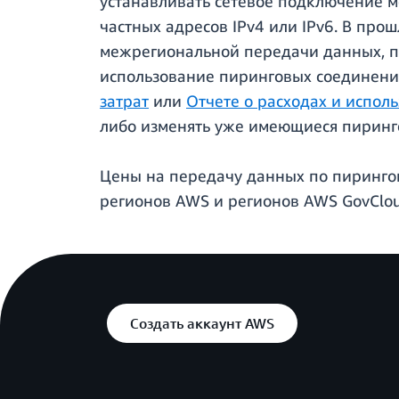
устанавливать сетевое подключение 
частных адресов IPv4 или IPv6. В про
межрегиональной передачи данных, по
использование пиринговых соединений
затрат
или
Отчете о расходах и испол
либо изменять уже имеющиеся пиринг
Цены на передачу данных по пиринго
регионов AWS и регионов AWS GovClou
Создать аккаунт AWS