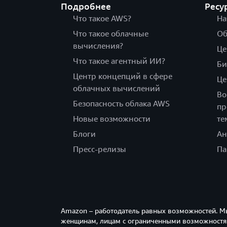
Подробнее
Ресу
Что такое AWS?
На
Что такое облачные
Об
вычисления?
Це
Что такое агентный ИИ?
Би
Центр концепций в сфере
Це
облачных вычислений
Во
Безопасность облака AWS
пр
Новые возможности
те
Блоги
Ан
Пресс-релизы
Па
Amazon – работодатель равных возможностей. М
женщинам, лицам с ограниченными возможностям