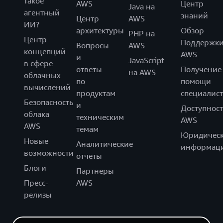
такое
AWS
Центр
Java на
агентный
знаний
Центр
AWS
ИИ?
архитектуры
Обзор
PHP на
Центр
Поддержк
Вопросы
AWS
концепций
AWS
и
JavaScript
в сфере
ответы
Получение
на AWS
облачных
по
помощи
вычислений
продуктам
специалист
Безопасность
и
Доступност
облака
техническим
AWS
AWS
темам
Юридическ
Новые
Аналитические
информац
возможности
отчеты
Блоги
Партнеры
Пресс-
AWS
релизы