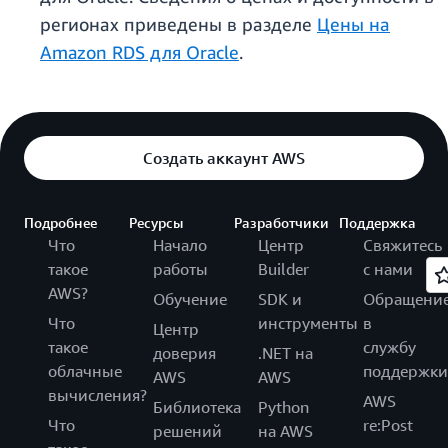
регионах приведены в разделе
Цены на
Amazon RDS для Oracle
.
Создать аккаунт AWS
Подробнее
Ресурсы
Разработчики
Поддержка
Что
Начало
Центр
Свяжитесь
такое
работы
Builder
с нами
AWS?
Обучение
SDK и
Обращени
Что
инструменты
в
Центр
такое
службу
доверия
.NET на
облачные
поддержки
AWS
AWS
вычисления?
AWS
Библиотека
Python
Что
re:Post
решений
на AWS