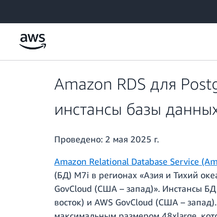
Перейти к главному контенту
Amazon RDS для Post
инстансы базы данных
Проведено:
2 мая 2025 г.
Amazon Relational Database Service (A
(БД) M7i в регионах «Азия и Тихий ок
GovCloud (США – запад)». Инстансы Б
восток) и AWS GovCloud (США – запад)
максимальным размером 48xlarge, кот