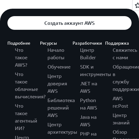
Создать аккаунт AWS
Подробнее
Ресурсы
Разработчики
Поддержка
Что
Начало
Центр
Свяжитесь
такое
работы
Builder
с нами
AWS?
Обучение
SDK и
Обращени
Что
инструменты
в
Центр
такое
службу
доверия
.NET на
облачные
поддержки
AWS
AWS
вычисления?
AWS
Библиотека
Python
Что
re:Post
решений
на AWS
такое
AWS
Центр
Java на
агентный
знаний
Центр
AWS
ИИ?
архитектуры
Обзор
PHP на
Центр