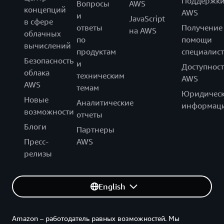
Поддержк
Вопросы
AWS
концепций
AWS
и
JavaScript
в сфере
ответы
Получение
на AWS
облачных
по
помощи
вычислений
продуктам
специалист
Безопасность
и
Доступност
облака
техническим
AWS
AWS
темам
Юридическ
Новые
Аналитические
информац
возможности
отчеты
Блоги
Партнеры
Пресс-
AWS
релизы
English
Amazon – работодатель равных возможностей. Мы