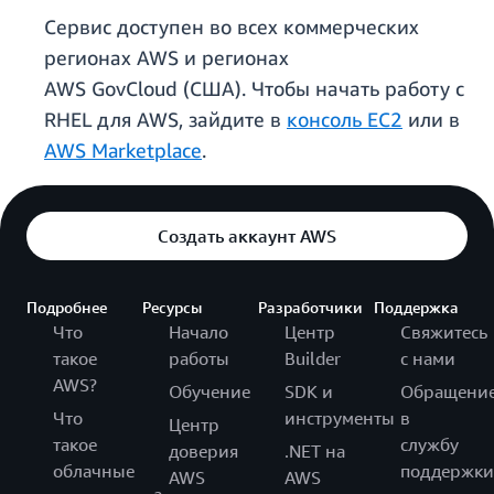
Сервис доступен во всех коммерческих
регионах AWS и регионах
AWS GovCloud (США). Чтобы начать работу с
RHEL для AWS, зайдите в
консоль EC2
или в
AWS Marketplace
.
Создать аккаунт AWS
Подробнее
Ресурсы
Разработчики
Поддержка
Что
Начало
Центр
Свяжитесь
такое
работы
Builder
с нами
AWS?
Обучение
SDK и
Обращени
Что
инструменты
в
Центр
такое
службу
доверия
.NET на
облачные
поддержки
AWS
AWS