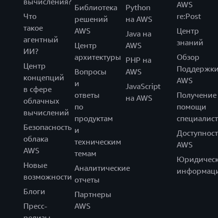
вычисления?
AWS
Библиотека
Python
Что
re:Post
решений
на AWS
такое
AWS
Центр
Java на
агентный
знаний
Центр
AWS
ИИ?
архитектуры
Обзор
PHP на
Центр
Поддержк
Вопросы
AWS
концепций
AWS
и
JavaScript
в сфере
ответы
Получение
на AWS
облачных
по
помощи
вычислений
продуктам
специалист
Безопасность
и
Доступност
облака
техническим
AWS
AWS
темам
Юридическ
Новые
Аналитические
информац
возможности
отчеты
Блоги
Партнеры
Пресс-
AWS
релизы