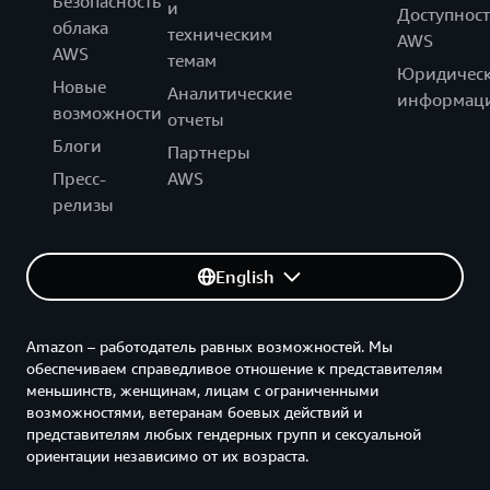
Безопасность
и
Доступност
облака
техническим
AWS
AWS
темам
Юридическ
Новые
Аналитические
информац
возможности
отчеты
Блоги
Партнеры
Пресс-
AWS
релизы
English
Amazon – работодатель равных возможностей. Мы
обеспечиваем справедливое отношение к представителям
меньшинств, женщинам, лицам с ограниченными
возможностями, ветеранам боевых действий и
представителям любых гендерных групп и сексуальной
ориентации независимо от их возраста.