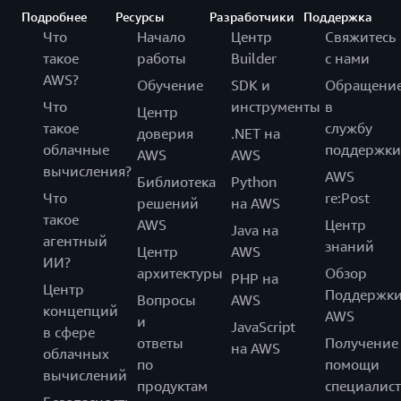
Подробнее
Ресурсы
Разработчики
Поддержка
Что
Начало
Центр
Свяжитесь
такое
работы
Builder
с нами
AWS?
Обучение
SDK и
Обращени
Что
инструменты
в
Центр
такое
службу
доверия
.NET на
облачные
поддержки
AWS
AWS
вычисления?
AWS
Библиотека
Python
Что
re:Post
решений
на AWS
такое
AWS
Центр
Java на
агентный
знаний
Центр
AWS
ИИ?
архитектуры
Обзор
PHP на
Центр
Поддержк
Вопросы
AWS
концепций
AWS
и
JavaScript
в сфере
ответы
Получение
на AWS
облачных
по
помощи
вычислений
продуктам
специалист