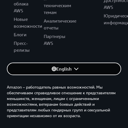
Доступност
облака
техническим
AWS
AWS
темам
Юридическ
Новые
Аналитические
информац
возможности
отчеты
Блоги
Партнеры
Пресс-
AWS
релизы
English
Amazon – работодатель равных возможностей. Мы
обеспечиваем справедливое отношение к представителям
меньшинств, женщинам, лицам с ограниченными
возможностями, ветеранам боевых действий и
представителям любых гендерных групп и сексуальной
ориентации независимо от их возраста.