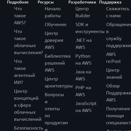
Подробнее
Ресурсы
Разработчики
Поддержка
Что
Начало
Центр
Свяжитесь
такое
работы
Builder
с нами
AWS?
Обучение
SDK и
Обращени
Что
инструменты
в
Центр
такое
службу
доверия
.NET на
облачные
поддержки
AWS
AWS
вычисления?
AWS
Библиотека
Python
Что
re:Post
решений
на AWS
такое
AWS
Центр
Java на
агентный
знаний
Центр
AWS
ИИ?
архитектуры
Обзор
PHP на
Центр
Поддержк
Вопросы
AWS
концепций
AWS
и
JavaScript
в сфере
ответы
Получение
на AWS
облачных
по
помощи
вычислений
продуктам
специалист
Безопасность
и