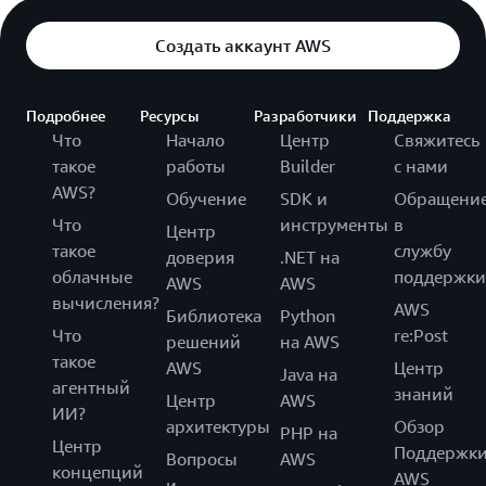
Создать аккаунт AWS
Подробнее
Ресурсы
Разработчики
Поддержка
Что
Начало
Центр
Свяжитесь
такое
работы
Builder
с нами
AWS?
Обучение
SDK и
Обращени
Что
инструменты
в
Центр
такое
службу
доверия
.NET на
облачные
поддержки
AWS
AWS
вычисления?
AWS
Библиотека
Python
Что
re:Post
решений
на AWS
такое
AWS
Центр
Java на
агентный
знаний
Центр
AWS
ИИ?
архитектуры
Обзор
PHP на
Центр
Поддержк
Вопросы
AWS
концепций
AWS
и