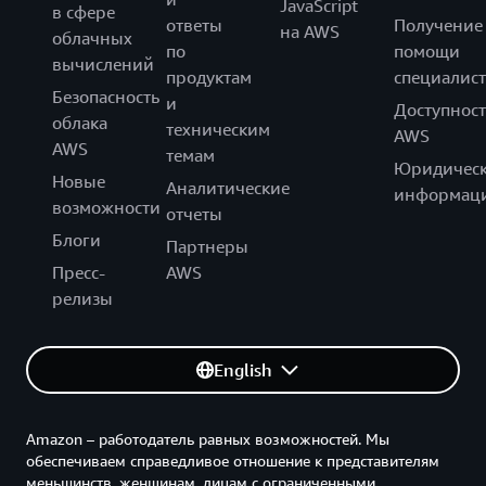
JavaScript
в сфере
ответы
Получение
на AWS
облачных
по
помощи
вычислений
продуктам
специалист
Безопасность
и
Доступност
облака
техническим
AWS
AWS
темам
Юридическ
Новые
Аналитические
информац
возможности
отчеты
Блоги
Партнеры
Пресс-
AWS
релизы
English
Amazon – работодатель равных возможностей. Мы
обеспечиваем справедливое отношение к представителям
меньшинств, женщинам, лицам с ограниченными