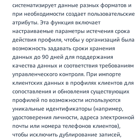
систематизирует данные разных форматов и
при необходимости создает пользовательские
атрибуты. Эта функция включает
настраиваемые параметры истечения срока
действия профиля, чтобы у организаций была
возможность задавать сроки хранения
данных до 90 дней для поддержания
качества данных и соответствия требованиям
управленческого контроля. При импорте
клиентских данных в профилях клиентов для
сопоставления и обновления существующих
профилей по возможности используются
уникальные идентификаторы (например,
удостоверения личности, адреса электронной
почты или номера телефонов клиентов),
чтобы исключить дублирование записей,