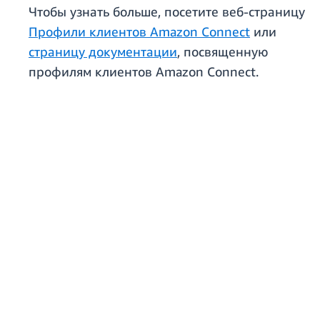
Чтобы узнать больше, посетите веб-страницу
Профили клиентов Amazon Connect
или
страницу документации
, посвященную
профилям клиентов Amazon Connect.