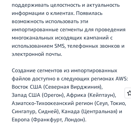
поддерживать целостность и актуальность
информации о клиентах. Появилась
возможность использовать эти
импортированные сегменты для проведения
многоканальных исходящих кампаний с
использованием SMS, телефонных звонков и
электронной почты.
Создание сегментов из импортированных
файлов доступно в следующих регионах AWS:
Восток США (Северная Вирджиния),
Запад США (Орегон), Африка (Кейптаун),
Азиатско-Тихоокеанский регион (Сеул, Токио,
Сингапур, Сидней), Канада (Центральная) и
Европа (Франкфурт, Лондон).