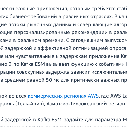
ически важные приложения, которым требуется ста
огих бизнес-требований в различных отраслях. В к
ие потоки рыночных данных и совершающие алгор
ющие персонализированные рекомендации в реаль
ками в реальном времени. С сегодняшним выпуском
й задержкой и эффективной оптимизацией опроса и
е или чувствительные к задержкам приложения Kaf
о 0, то Kafka ESM вызывает функцию с событиями 
урации совокупная задержка зависит исключительн
 в среднем равной 50 мс для критически важных п
ной во всех
коммерческих регионах AWS
, где AWS 
иль (Тель-Авив), Азиатско-Тихоокеанский регион (
ой задержкой в Kafka ESM, задайте для параметра