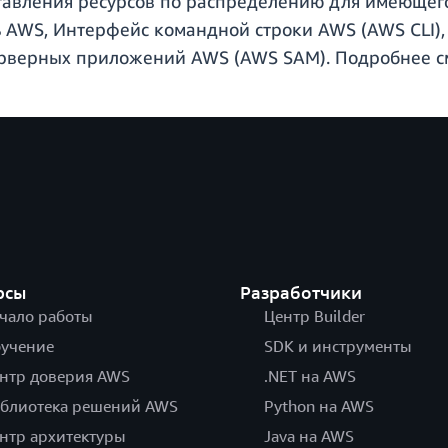
авления ресурсов по распределению для имеющегос
ь AWS, Интерфейс командной строки AWS (AWS CLI),
ерверных приложений AWS (AWS SAM). Подробнее с
рсы
Разработчики
чало работы
Центр Builder
учение
SDK и инструменты
нтр доверия AWS
.NET на AWS
блиотека решений AWS
Python на AWS
нтр архитектуры
Java на AWS