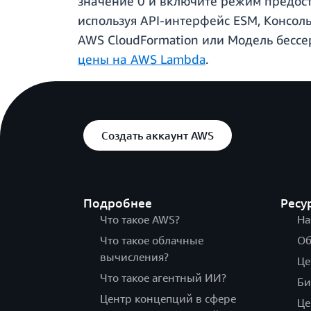
значение 0 и включите режим предост
используя API-интерфейс ESM, Консол
AWS CloudFormation или Модель бесс
цены на AWS Lambda
.
Создать аккаунт AWS
Подробнее
Ресу
Что такое AWS?
На
Что такое облачные
Об
вычисления?
Це
Что такое агентный ИИ?
Би
Центр концепций в сфере
Це