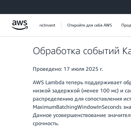
Перейти к главному контенту
re:Invent
Откройте для себя AWS
Прод
Обработка событий K
Проведено:
17 июля 2025 г.
AWS Lambda теперь поддерживает обр
низкой задержкой (менее 100 мс) и с
распределению для сопоставления ист
MaximumBatchingWindowInSeconds знач
Данное усовершенствование значител
срочность.