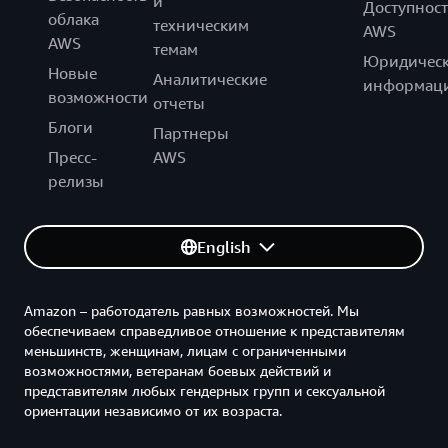
и
Доступност
облака
техническим
AWS
AWS
темам
Юридическ
Новые
Аналитические
информац
возможности
отчеты
Блоги
Партнеры
Пресс-
AWS
релизы
English
Amazon – работодатель равных возможностей. Мы
обеспечиваем справедливое отношение к представителям
меньшинств, женщинам, лицам с ограниченными
возможностями, ветеранам боевых действий и
представителям любых гендерных групп и сексуальной
ориентации независимо от их возраста.