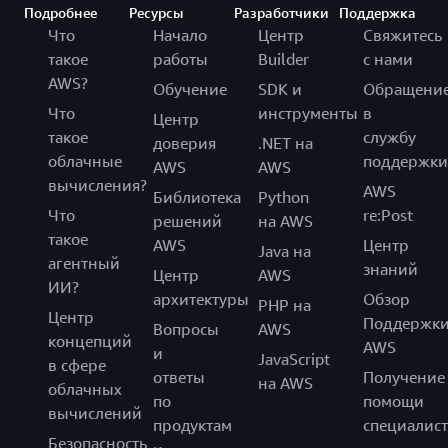
Подробнее
Ресурсы
Разработчики
Поддержка
Что
Начало
Центр
Свяжитесь
такое
работы
Builder
с нами
AWS?
Обучение
SDK и
Обращени
Что
инструменты
в
Центр
такое
службу
доверия
.NET на
облачные
поддержки
AWS
AWS
вычисления?
AWS
Библиотека
Python
Что
re:Post
решений
на AWS
такое
AWS
Центр
Java на
агентный
знаний
Центр
AWS
ИИ?
архитектуры
Обзор
PHP на
Центр
Поддержк
Вопросы
AWS
концепций
AWS
и
JavaScript
в сфере
ответы
Получение
на AWS
облачных
по
помощи
вычислений
продуктам
специалист
Безопасность