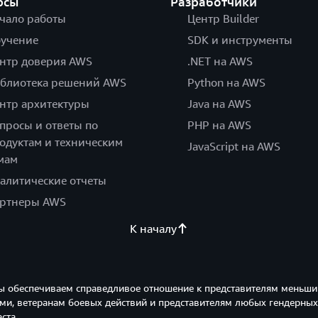
рсы
Разработчики
чало работы
Центр Builder
учение
SDK и инструменты
нтр доверия AWS
.NET на AWS
блиотека решений AWS
Python на AWS
нтр архитектуры
Java на AWS
просы и ответы по
PHP на AWS
одуктам и техническим
JavaScript на AWS
мам
алитические отчеты
ртнеры AWS
К началу
ы обеспечиваем справедливое отношение к представителям меньши
и, ветеранам боевых действий и представителям любых гендерных
ста.