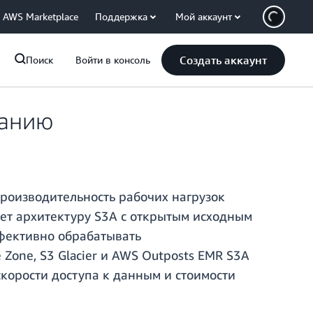
AWS Marketplace
Поддержка
Мой аккаунт
Создать аккаунт
Поиск
Войти в консоль
чанию
роизводительность рабочих нагрузок
яет архитектуру S3A с открытым исходным
ффективно обрабатывать
one, S3 Glacier и AWS Outposts EMR S3A
корости доступа к данным и стоимости