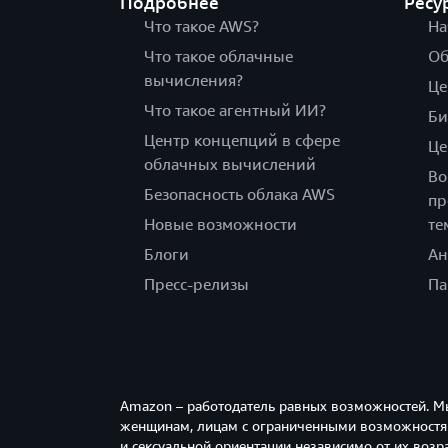
Подробнее
Ресу
Что такое AWS?
На
Что такое облачные
Об
вычисления?
Це
Что такое агентный ИИ?
Би
Центр концепций в сфере
Це
облачных вычислений
Во
Безопасность облака AWS
пр
Новые возможности
те
Блоги
Ан
Пресс-релизы
Па
Amazon – работодатель равных возможностей. М
женщинам, лицам с ограниченными возможностям
и сексуальной ориентации независимо от их возра