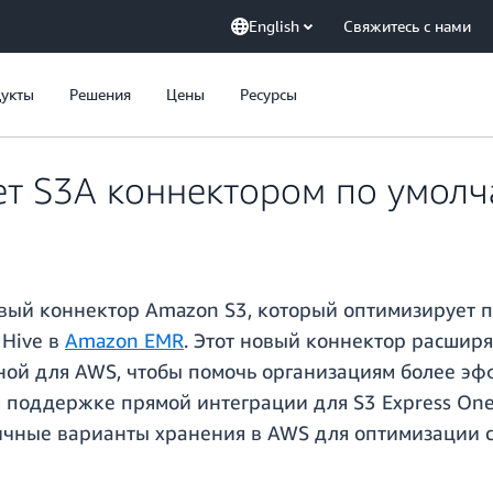
English
Свяжитесь с нами
укты
Решения
Цены
Ресурсы
т S3A коннектором по умол
вый коннектор Amazon S3, который оптимизирует п
 Hive в
Amazon EMR
. Этот новый коннектор расшир
ной для AWS, чтобы помочь организациям более э
поддержке прямой интеграции для S3 Express One Z
ичные варианты хранения в AWS для оптимизации с