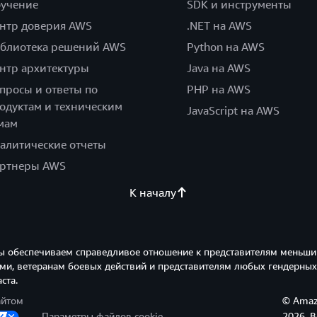
учение
SDK и инструменты
нтр доверия AWS
.NET на AWS
блиотека решений AWS
Python на AWS
нтр архитектуры
Java на AWS
просы и ответы по
PHP на AWS
одуктам и техническим
JavaScript на AWS
мам
алитические отчеты
ртнеры AWS
К началу
ы обеспечиваем справедливое отношение к представителям меньши
и, ветеранам боевых действий и представителям любых гендерных
ста.
айтом
© Amazo
Параметры файлов cookie
2026. 