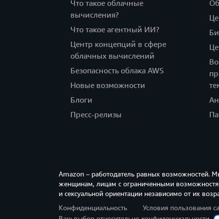
Что такое облачные
Об
вычисления?
Це
Что такое агентный ИИ?
Би
Центр концепций в сфере
Це
облачных вычислений
Во
Безопасность облака AWS
пр
Новые возможности
те
Блоги
Ан
Пресс-релизы
Па
Amazon – работодатель равных возможностей. М
женщинам, лицам с ограниченными возможностям
и сексуальной ориентации независимо от их возра
Конфиденциальность
Условия пользования с
Ваш выбор относительно конфиденциальности