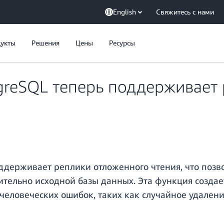
English
Свяжитесь с нами
укты
Решения
Цены
Ресурсы
greSQL теперь поддерживает
ддерживает реплики отложенного чтения, что позв
тельно исходной базы данных. Эта функция создае
 человеческих ошибок, таких как случайное удале