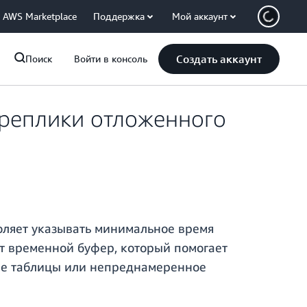
AWS Marketplace
Поддержка
Мой аккаунт
Создать аккаунт
Поиск
Войти в консоль
 реплики отложенного
оляет указывать минимальное время
т временной буфер, который помогает
ние таблицы или непреднамеренное