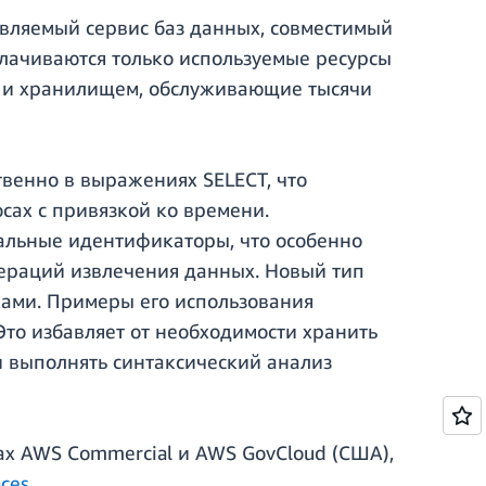
авляемый сервис баз данных, совместимый
оплачиваются только используемые ресурсы
ю и хранилищем, обслуживающие тысячи
венно в выражениях SELECT, что
ах с привязкой ко времени.
альные идентификаторы, что особенно
ераций извлечения данных. Новый тип
ами. Примеры его использования
то избавляет от необходимости хранить
и выполнять синтаксический анализ
нах AWS Commercial и AWS GovCloud (США),
ces
.