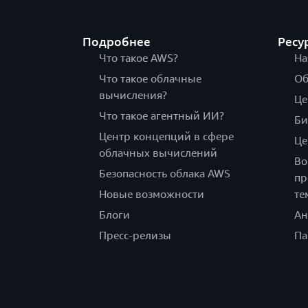
Подробнее
Ресу
Что такое AWS?
На
Что такое облачные
Об
вычисления?
Це
Что такое агентный ИИ?
Би
Центр концепций в сфере
Це
облачных вычислений
Во
Безопасность облака AWS
пр
Новые возможности
те
Блоги
Ан
Пресс-релизы
Па