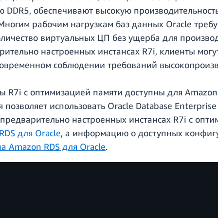
ью DDR5, обеспечивают высокую производительность
Многим рабочим нагрузкам баз данных Oracle требу
оличество виртуальных ЦП без ущерба для произво
рительно настроенных инстансах R7i, клиенты могу
новременном соблюдении требований высокопроиз
ы R7i с оптимизацией памяти доступны для Amazon
 позволяет использовать Oracle Database Enterprise 
о предварительно настроенных инстансах R7i с опт
RDS для Oracle
, а информацию о доступных конфигу
на Amazon RDS для Oracle
.