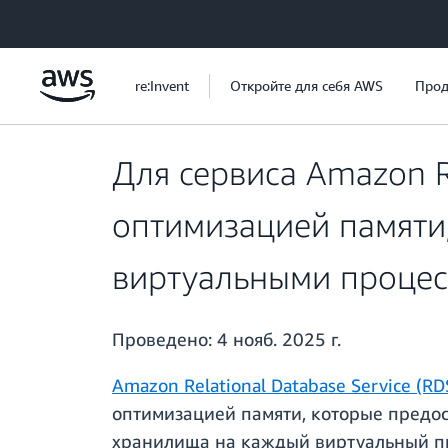
Перейти к главному контенту
re:Invent
Откройте для себя AWS
Прод
Для сервиса Amazon R
оптимизацией памяти
виртуальными процес
Проведено:
4 нояб. 2025 г.
Amazon Relational Database Service (RD
оптимизацией памяти, которые предо
хранилища на каждый виртуальный про