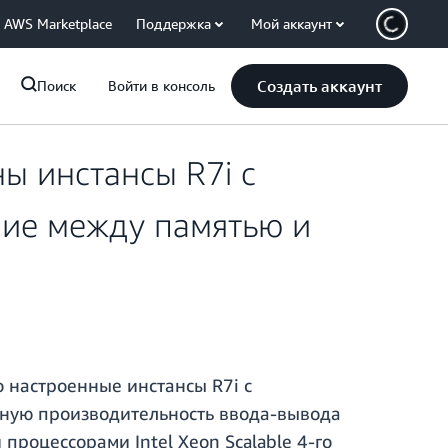
AWS Marketplace
Поддержка
Мой аккаунт
Создать аккаунт
Поиск
Войти в консоль
ы инстансы R7i с
ие между памятью и
настроенные инстансы R7i с
нную производительность ввода-вывода
роцессорами Intel Xeon Scalable 4-го