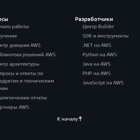
рсы
Разработчики
чало работы
Центр Builder
учение
SDK и инструменты
нтр доверия AWS
.NET на AWS
блиотека решений AWS
Python на AWS
нтр архитектуры
Java на AWS
просы и ответы по
PHP на AWS
одуктам и техническим
JavaScript на AWS
мам
алитические отчеты
ртнеры AWS
К началу