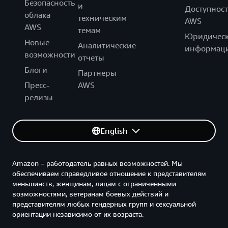
Безопасность
и
Доступност
облака
техническим
AWS
AWS
темам
Юридическ
Новые
Аналитические
информац
возможности
отчеты
Блоги
Партнеры
Пресс-
AWS
релизы
English
Amazon – работодатель равных возможностей. Мы
обеспечиваем справедливое отношение к представителям
меньшинств, женщинам, лицам с ограниченными
возможностями, ветеранам боевых действий и
представителям любых гендерных групп и сексуальной
ориентации независимо от их возраста.