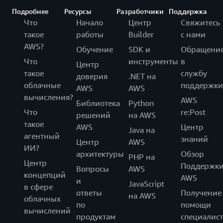
Подробнее
Ресурсы
Разработчики
Поддержка
Что
Начало
Центр
Свяжитесь
такое
работы
Builder
с нами
AWS?
Обучение
SDK и
Обращени
Что
инструменты
в
Центр
такое
службу
доверия
.NET на
облачные
поддержки
AWS
AWS
вычисления?
AWS
Библиотека
Python
Что
re:Post
решений
на AWS
такое
AWS
Центр
Java на
агентный
знаний
Центр
AWS
ИИ?
архитектуры
Обзор
PHP на
Центр
Поддержк
Вопросы
AWS
концепций
AWS
и
JavaScript
в сфере
ответы
Получение
на AWS
облачных
по
помощи
вычислений
продуктам
специалист