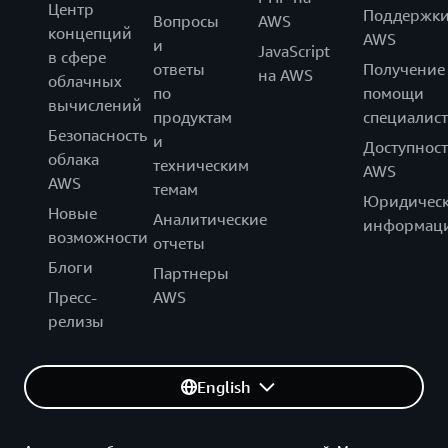
Центр
Поддержк
Вопросы
AWS
концепций
AWS
и
JavaScript
в сфере
ответы
Получение
на AWS
облачных
по
помощи
вычислений
продуктам
специалист
Безопасность
и
Доступност
облака
техническим
AWS
AWS
темам
Юридическ
Новые
Аналитические
информац
возможности
отчеты
Блоги
Партнеры
Пресс-
AWS
релизы
English