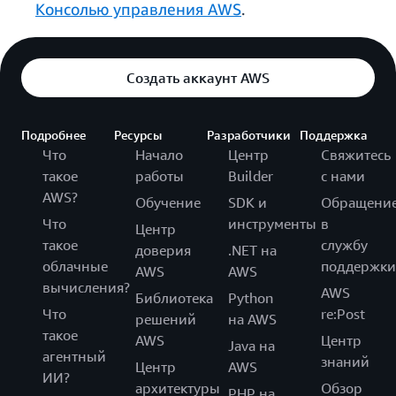
Консолью управления AWS
.
Создать аккаунт AWS
Подробнее
Ресурсы
Разработчики
Поддержка
Что
Начало
Центр
Свяжитесь
такое
работы
Builder
с нами
AWS?
Обучение
SDK и
Обращени
Что
инструменты
в
Центр
такое
службу
доверия
.NET на
облачные
поддержки
AWS
AWS
вычисления?
AWS
Библиотека
Python
Что
re:Post
решений
на AWS
такое
AWS
Центр
Java на
агентный
знаний
Центр
AWS
ИИ?
архитектуры
Обзор
PHP на