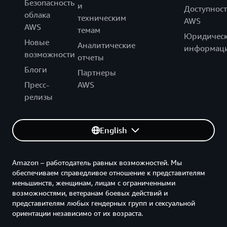
Безопасность
и
Доступност
облака
техническим
AWS
AWS
темам
Юридическ
Новые
Аналитические
информац
возможности
отчеты
Блоги
Партнеры
Пресс-
AWS
релизы
English
Amazon – работодатель равных возможностей. Мы
обеспечиваем справедливое отношение к представителям
меньшинств, женщинам, лицам с ограниченными
возможностями, ветеранам боевых действий и
представителям любых гендерных групп и сексуальной
ориентации независимо от их возраста.