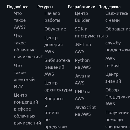
Подробнее
Ресурсы
Разработчики
Поддержка
Что
Начало
Центр
Свяжитесь
такое
работы
Builder
с нами
AWS?
Обучение
SDK и
Обращени
Что
инструменты
в
Центр
такое
службу
доверия
.NET на
облачные
поддержки
AWS
AWS
вычисления?
AWS
Библиотека
Python
Что
re:Post
решений
на AWS
такое
AWS
Центр
Java на
агентный
знаний
Центр
AWS
ИИ?
архитектуры
Обзор
PHP на
Центр
Поддержк
Вопросы
AWS
концепций
AWS
и
JavaScript
в сфере
ответы
Получение
на AWS
облачных
по
помощи
вычислений
продуктам
специалист