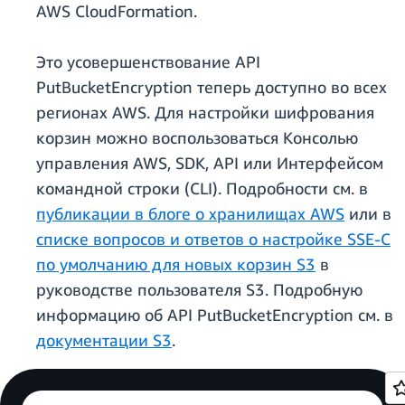
AWS CloudFormation.
Это усовершенствование API
PutBucketEncryption теперь доступно во всех
регионах AWS. Для настройки шифрования
корзин можно воспользоваться Консолью
управления AWS, SDK, API или Интерфейсом
командной строки (CLI). Подробности см. в
публикации в блоге о хранилищах AWS
или в
списке вопросов и ответов о настройке SSE-C
по умолчанию для новых корзин S3
в
руководстве пользователя S3. Подробную
информацию об API PutBucketEncryption см. в
документации S3
.