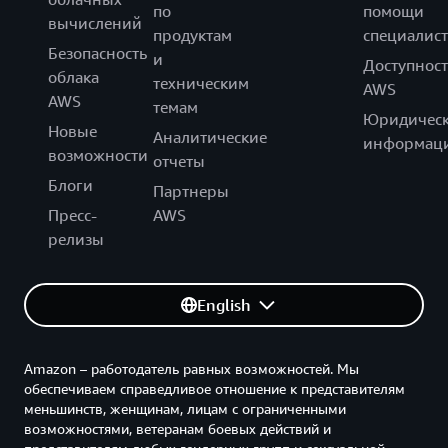
по
помощи
вычислений
продуктам
специалист
Безопасность
и
Доступност
облака
техническим
AWS
AWS
темам
Юридическ
Новые
Аналитические
информац
возможности
отчеты
Блоги
Партнеры
Пресс-
AWS
релизы
English
Amazon – работодатель равных возможностей. Мы
обеспечиваем справедливое отношение к представителям
меньшинств, женщинам, лицам с ограниченными
возможностями, ветеранам боевых действий и