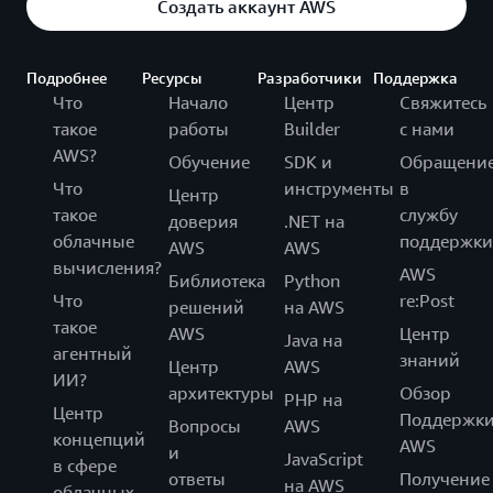
Создать аккаунт AWS
Подробнее
Ресурсы
Разработчики
Поддержка
Что
Начало
Центр
Свяжитесь
такое
работы
Builder
с нами
AWS?
Обучение
SDK и
Обращени
Что
инструменты
в
Центр
такое
службу
доверия
.NET на
облачные
поддержки
AWS
AWS
вычисления?
AWS
Библиотека
Python
Что
re:Post
решений
на AWS
такое
AWS
Центр
Java на
агентный
знаний
Центр
AWS
ИИ?
архитектуры
Обзор
PHP на
Центр
Поддержк
Вопросы
AWS
концепций
AWS
и
JavaScript
в сфере
ответы
Получение
на AWS
облачных