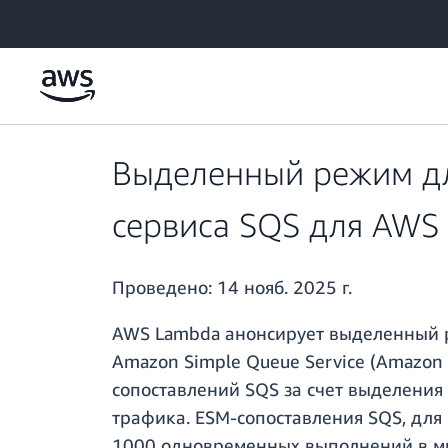
Перейти к главному контенту
Выделенный режим дл
сервиса SQS для AWS
Проведено:
14 нояб. 2025 г.
AWS Lambda анонсирует выделенный р
Amazon Simple Queue Service (Amazon
сопоставлений SQS за счет выделения
трафика. ESM-сопоставления SQS, для
1000 одновременных выполнений в ми