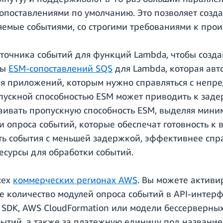
опоставлениями по умолчанию. Это позволяет созд
емые событиями, со строгими требованиями к прои
сточника событий для функций Lambda, чтобы созд
мы
ESM-сопоставлений SQS
для Lambda, которая авт
для приложений, которым нужно справляться с неп
опускной способностью ESM может приводить к зад
аивать пропускную способность ESM, выделяя мини
и опроса событий, которые обеспечат готовность к
ть события с меньшей задержкой, эффективнее спр
есурсы для обработки событий.
сех
коммерческих регионах AWS
. Вы можете актив
 количество модулей опроса событий в API-интер
 SDK, AWS CloudFormation или модели бессерверн
бытий, а также за платежную единицу под названи