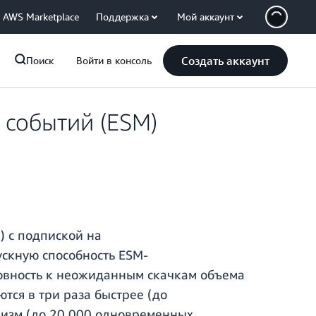
AWS Marketplace
Поддержка
Мой аккаунт
Создать аккаунт
Поиск
Войти в консоль
 событий (ESM)
 с подпиской на
ускную способность ESM-
товность к неожиданным скачкам объема
тся в три раза быстрее (до
изм (до 20 000 одновременных