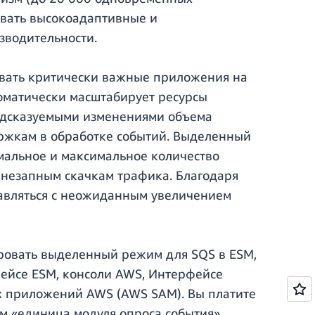
авать высокоадаптивные и
зводительности.
авать критически важные приложения на
оматически масштабирует ресурсы
редсказуемыми изменениями объема
ержкам в обработке событий. Выделенный
мальное и максимальное количество
 внезапным скачкам трафика. Благодаря
авляться с неожиданным увеличением
ировать выделенный режим для SQS в ESM,
фейсе ESM, консоли AWS, Интерфейсе
ых приложений AWS (AWS SAM). Вы платите
ем «единица модуля опроса события»