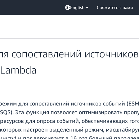
English
Свяжитесь с нами
я сопоставлений источников
 Lambda
ежим для сопоставлений источников событий (ESM)
 SQS). Эта функция позволяет оптимизировать проп
 ресурсов для опроса событий, обеспечивающих го
 которых настроен выделенный режим, масштабирую
нуту) и поддерживают в 16 раз больший параллел