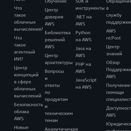
Обучение
SDK и
Обращени
Что
инструменты
в
Центр
такое
службу
доверия
.NET на
облачные
поддержки
AWS
AWS
вычисления?
AWS
Библиотека
Python
Что
re:Post
решений
на AWS
такое
AWS
Центр
Java на
агентный
знаний
Центр
AWS
ИИ?
архитектуры
Обзор
PHP на
Центр
Поддержк
Вопросы
AWS
концепций
AWS
и
JavaScript
в сфере
ответы
Получение
на AWS
облачных
по
помощи
вычислений
продуктам
специалист
Безопасность
и
Доступност
облака
техническим
AWS
AWS
темам
Юридическ
Новые
Аналитические
информац