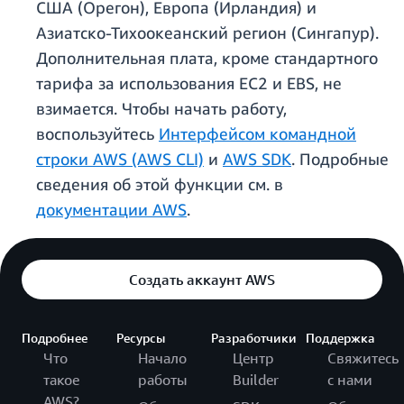
США (Орегон), Европа (Ирландия) и
Азиатско-Тихоокеанский регион (Сингапур).
Дополнительная плата, кроме стандартного
тарифа за использования EC2 и EBS, не
взимается. Чтобы начать работу,
воспользуйтесь
Интерфейсом командной
строки AWS (AWS CLI)
и
AWS SDK
. Подробные
сведения об этой функции см. в
документации AWS
.
Создать аккаунт AWS
Подробнее
Ресурсы
Разработчики
Поддержка
Что
Начало
Центр
Свяжитесь
такое
работы
Builder
с нами
AWS?