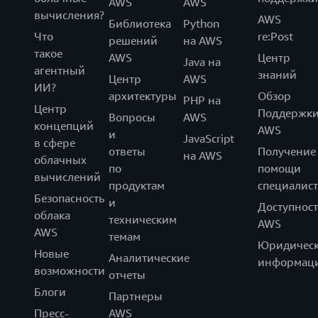
AWS
AWS
вычисления?
AWS
Библиотека
Python
Что
re:Post
решений
на AWS
такое
AWS
Центр
Java на
агентный
знаний
Центр
AWS
ИИ?
архитектуры
Обзор
PHP на
Центр
Поддержк
Вопросы
AWS
концепций
AWS
и
JavaScript
в сфере
ответы
Получение
на AWS
облачных
по
помощи
вычислений
продуктам
специалист
Безопасность
и
Доступност
облака
техническим
AWS
AWS
темам
Юридическ
Новые
Аналитические
информац
возможности
отчеты
Блоги
Партнеры
Пресс-
AWS