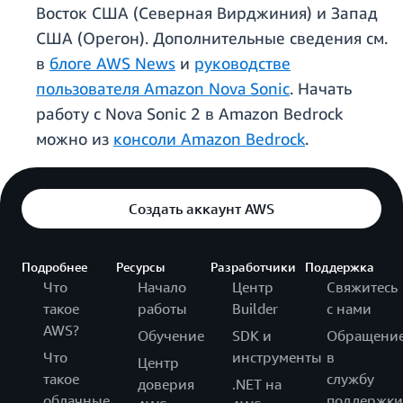
Восток США (Северная Вирджиния) и Запад
США (Орегон). Дополнительные сведения см.
в
блоге AWS News
и
руководстве
пользователя Amazon Nova Sonic
. Начать
работу с Nova Sonic 2 в Amazon Bedrock
можно из
консоли Amazon Bedrock
.
Создать аккаунт AWS
Подробнее
Ресурсы
Разработчики
Поддержка
Что
Начало
Центр
Свяжитесь
такое
работы
Builder
с нами
AWS?
Обучение
SDK и
Обращени
Что
инструменты
в
Центр
такое
службу
доверия
.NET на
облачные
поддержки