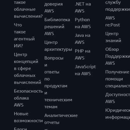
такое
службу
доверия
.NET на
облачные
поддержки
AWS
AWS
вычисления?
AWS
Библиотека
Python
Что
re:Post
решений
на AWS
такое
AWS
Центр
Java на
агентный
знаний
Центр
AWS
ИИ?
архитектуры
Обзор
PHP на
Центр
Поддержк
Вопросы
AWS
концепций
AWS
и
JavaScript
в сфере
ответы
Получение
на AWS
облачных
по
помощи
вычислений
продуктам
специалист
Безопасность
и
Доступност
облака
техническим
AWS
AWS
темам
Юридическ
Новые
Аналитические
информац
возможности
отчеты
Блоги