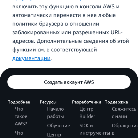
включить эту функцию в консоли AWS и
автоматически перенести в нее любые
политики браузера в отношении
заблокированных или разрешенных URL-
адресов. Дополнительные сведения об этой
функции см. в соответствующей
документации
.
Создать аккаунт AWS
Подробнее
Ресурсы
Разработчики
Поддержка
Что
Начало
Центр
Свяжитесь
такое
работы
Builder
с нами
AWS?
Обучение
SDK и
Обращени
Что
инструменты
в
Центр