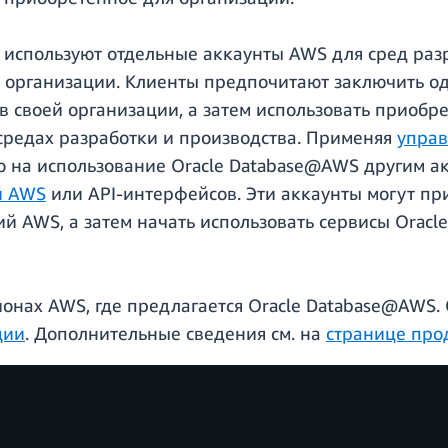
используют отдельные аккаунты AWS для сред разр
 организации. Клиенты предпочитают заключить о
 своей организации, а затем использовать приобре
средах разработки и производства. Применяя
управ
во на использование Oracle Database@AWS другим а
й AWS
или API-интерфейсов. Эти аккаунты могут при
й AWS, а затем начать использовать сервисы Oracl
ионах AWS, где предлагается Oracle Database@AWS.
ции
. Дополнительные сведения см. на
странице про