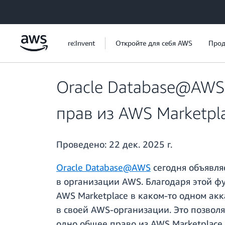
Перейти к главному контенту
re:Invent
Откройте для себя AWS
Прод
Oracle Database@AWS
прав из AWS Marketpl
Проведено:
22 дек. 2025 г.
Oracle Database@AWS
сегодня объявля
в организации AWS. Благодаря этой ф
AWS Marketplace в каком-то одном ак
в своей AWS-организации. Это позвол
одно общее право из AWS Marketplace