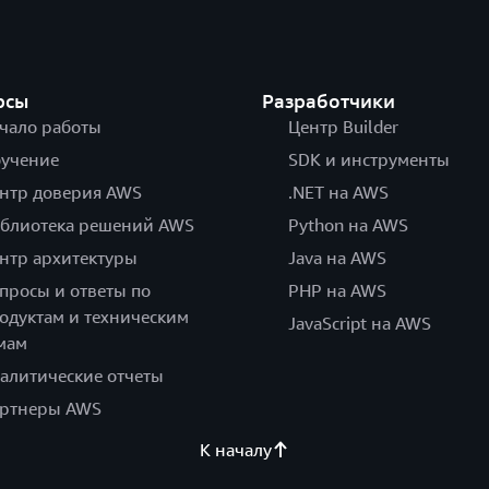
рсы
Разработчики
чало работы
Центр Builder
учение
SDK и инструменты
нтр доверия AWS
.NET на AWS
блиотека решений AWS
Python на AWS
нтр архитектуры
Java на AWS
просы и ответы по
PHP на AWS
одуктам и техническим
JavaScript на AWS
мам
алитические отчеты
ртнеры AWS
К началу