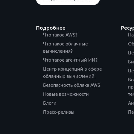
Подробнее
Ресу
Что такое AWS?
На
Что такое облачные
Об
вычисления?
Це
Что такое агентный ИИ?
Би
Центр концепций в сфере
Це
облачных вычислений
Во
Безопасность облака AWS
пр
Новые возможности
те
Блоги
Ан
Пресс-релизы
Па