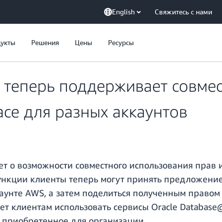
English
Свяжитесь с нами
укты
Решения
Цены
Ресурсы
 теперь поддерживает совме
ace для разных аккаунтов
ет о возможности совместного использования прав 
ункции клиенты теперь могут принять предложени
каунте AWS, а затем поделиться полученным правом
яет клиентам использовать сервисы Oracle Databas
, приобретенное для организации.