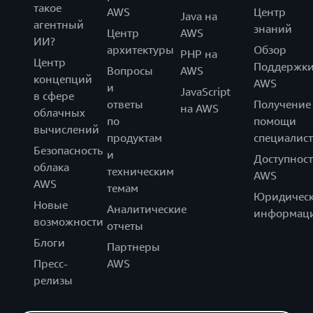
такое
AWS
Центр
Java на
агентный
знаний
Центр
AWS
ИИ?
архитектуры
Обзор
PHP на
Центр
Поддержк
Вопросы
AWS
концепций
AWS
и
JavaScript
в сфере
ответы
Получение
на AWS
облачных
по
помощи
вычислений
продуктам
специалист
Безопасность
и
Доступност
облака
техническим
AWS
AWS
темам
Юридическ
Новые
Аналитические
информац
возможности
отчеты
Блоги
Партнеры
Пресс-
AWS
релизы