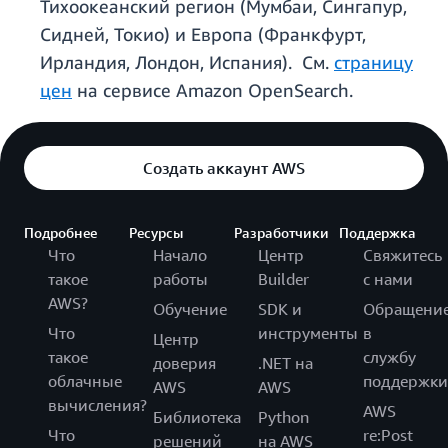
Тихоокеанский регион (Мумбаи, Сингапур,
Сидней, Токио) и Европа (Франкфурт,
Ирландия, Лондон, Испания). См.
страницу
цен
на сервисе Amazon OpenSearch.
Создать аккаунт AWS
Подробнее
Ресурсы
Разработчики
Поддержка
Что
Начало
Центр
Свяжитесь
такое
работы
Builder
с нами
AWS?
Обучение
SDK и
Обращени
Что
инструменты
в
Центр
такое
службу
доверия
.NET на
облачные
поддержки
AWS
AWS
вычисления?
AWS
Библиотека
Python
Что
re:Post
решений
на AWS