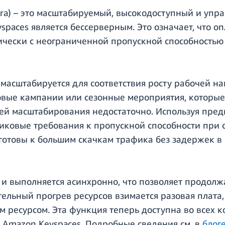
dra) – это масштабируемый, высокодоступный и упр
yspaces является бессерверным. Это означает, что 
ически с неограниченной пропускной способность
масштабируется для соответствия росту рабочей на
вые кампании или сезонные мероприятия, которые
ей масштабирования недостаточно. Используя пред
иковые требования к пропускной способности при 
 готовы к большим скачкам трафика без задержек в
 и выполняется асинхронно, что позволяет продолж
тельный прогрев ресурсов взимается разовая плат
 ресурсом. Эта функция теперь доступна во всех 
я Amazon Keyspaces. Подробные сведения см. в
блог