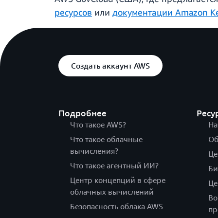
ресурсов
или
документации Amazon Ke
Создать аккаунт AWS
Подробнее
Ресу
Что такое AWS?
На
Что такое облачные
Об
вычисления?
Це
Что такое агентный ИИ?
Би
Центр концепций в сфере
Це
облачных вычислений
Во
Безопасность облака AWS
пр