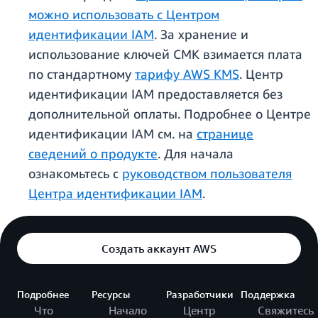
можно использовать с Центром
идентификации IAM
. За хранение и
использование ключей CMK взимается плата
по стандартному
тарифу AWS KMS
. Центр
идентификации IAM предоставляется без
дополнительной оплаты. Подробнее о Центре
идентификации IAM см. на
странице
сведений о продукте
. Для начала
ознакомьтесь с
руководством пользователя
Центра идентификации IAM
.
Создать аккаунт AWS
Подробнее
Ресурсы
Разработчики
Поддержка
Что
Начало
Центр
Свяжитесь