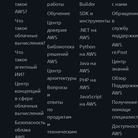
такое
работы
Builder
с нами
AWS?
Обучение
SDK и
Обращени
Что
инструменты
в
Центр
такое
службу
доверия
.NET на
облачные
поддержки
AWS
AWS
вычисления?
AWS
Библиотека
Python
Что
re:Post
решений
на AWS
такое
AWS
Центр
Java на
агентный
знаний
Центр
AWS
ИИ?
архитектуры
Обзор
PHP на
Центр
Поддержк
Вопросы
AWS
концепций
AWS
и
JavaScript
в сфере
ответы
Получение
на AWS
облачных
по
помощи
вычислений
продуктам
специалист
Безопасность
и
Доступност
облака
техническим
AWS
AWS