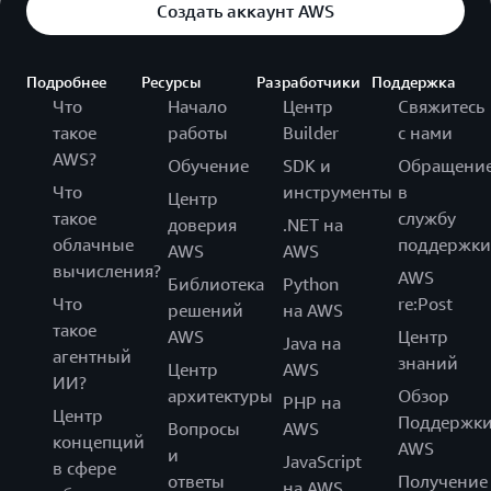
Создать аккаунт AWS
Подробнее
Ресурсы
Разработчики
Поддержка
Что
Начало
Центр
Свяжитесь
такое
работы
Builder
с нами
AWS?
Обучение
SDK и
Обращени
Что
инструменты
в
Центр
такое
службу
доверия
.NET на
облачные
поддержки
AWS
AWS
вычисления?
AWS
Библиотека
Python
Что
re:Post
решений
на AWS
такое
AWS
Центр
Java на
агентный
знаний
Центр
AWS
ИИ?
архитектуры
Обзор
PHP на
Центр
Поддержк
Вопросы
AWS
концепций
AWS
и
JavaScript
в сфере
ответы
Получение
на AWS