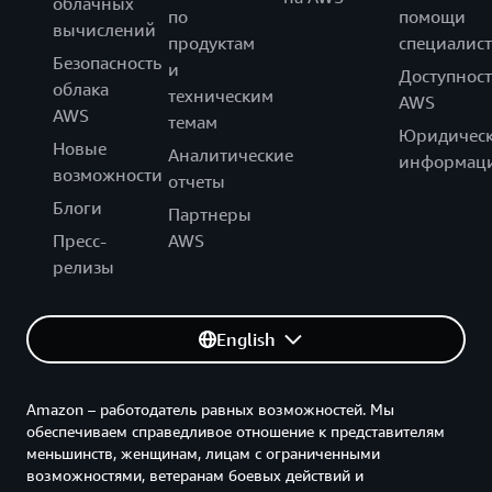
облачных
по
помощи
вычислений
продуктам
специалист
Безопасность
и
Доступност
облака
техническим
AWS
AWS
темам
Юридическ
Новые
Аналитические
информац
возможности
отчеты
Блоги
Партнеры
Пресс-
AWS
релизы
English
Amazon – работодатель равных возможностей. Мы
обеспечиваем справедливое отношение к представителям
меньшинств, женщинам, лицам с ограниченными
возможностями, ветеранам боевых действий и