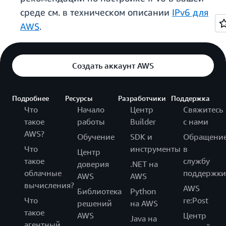
среде см. в техническом описании
IPv6 для
AWS
.
Создать аккаунт AWS
Подробнее
Ресурсы
Разработчики
Поддержка
Что
Начало
Центр
Свяжитесь
такое
работы
Builder
с нами
AWS?
Обучение
SDK и
Обращени
Что
инструменты
в
Центр
такое
службу
доверия
.NET на
облачные
поддержки
AWS
AWS
вычисления?
AWS
Библиотека
Python
Что
re:Post
решений
на AWS
такое
AWS
Центр
Java на
агентный