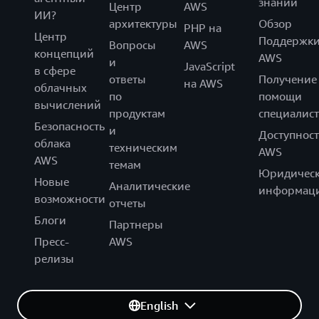
знаний
Центр
AWS
ИИ?
архитектуры
Обзор
PHP на
Центр
Поддержк
Вопросы
AWS
концепций
AWS
и
JavaScript
в сфере
ответы
Получение
на AWS
облачных
по
помощи
вычислений
продуктам
специалист
Безопасность
и
Доступност
облака
техническим
AWS
AWS
темам
Юридическ
Новые
Аналитические
информац
возможности
отчеты
Блоги
Партнеры
Пресс-
AWS
релизы
English