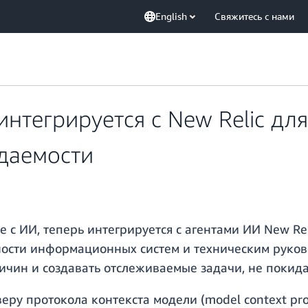
English
Свяжитесь с нами
нтегрируется с New Relic для
даемости
 с ИИ, теперь интегрируется с агентами ИИ New Re
ости информационных систем и техническим руков
ичин и создавать отслеживаемые задачи, не покида
ру протокола контекста модели (model context pro