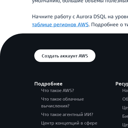
умолчанию, большие объемы полезных 
Начните работу с Aurora DSQL на уров
таблице регионов AWS
. Подробнее о 
Создать аккаунт AWS
Подробнее
Ресу
Что такое AWS?
На
Что такое облачные
Об
вычисления?
Це
Что такое агентный ИИ?
Би
Центр концепций в сфере
Це