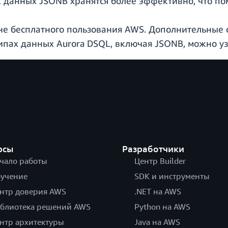
данных JSONB хранятся более эффективно, что пом
не бесплатного пользования AWS. Дополнительные с
типах данных Aurora DSQL, включая JSONB, можно у
рсы
Разработчики
чало работы
Центр Builder
учение
SDK и инструменты
нтр доверия AWS
.NET на AWS
блиотека решений AWS
Python на AWS
нтр архитектуры
Java на AWS