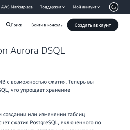
AWS Marketplace
Поддержка
Мой аккаунт
Создать аккаунт
Поиск
Войти в консоль
on Aurora DSQL
B с возможностью сжатия. Теперь вы
SQL, что упрощает хранение
и создании или изменении таблиц
счет сжатия PostgreSQL, включенного по