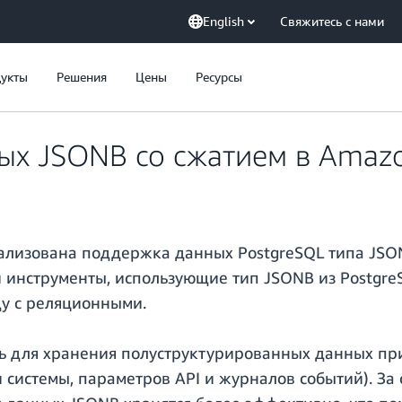
English
Свяжитесь с нами
укты
Решения
Цены
Ресурсы
ых JSONB со сжатием в Amaz
ализована поддержка данных PostgreSQL типа JSON
и инструменты, использующие тип JSONB из Postgre
у с реляционными.
ь для хранения полуструктурированных данных пр
системы, параметров API и журналов событий). За 