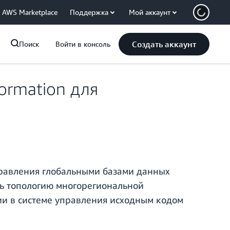
AWS Marketplace
Поддержка
Мой аккаунт
Создать аккаунт
Поиск
Войти в консоль
ormation для
правления глобальными базами данных
ить топологию многорегиональной
ии в системе управления исходным кодом