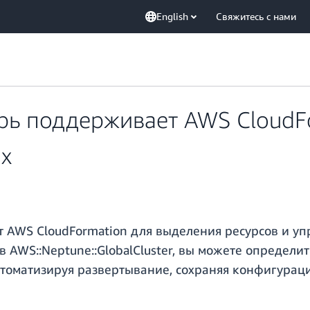
English
Свяжитесь с нами
рь поддерживает AWS CloudF
ых
 AWS CloudFormation для выделения ресурсов и у
в AWS::Neptune::GlobalCluster, вы можете определ
втоматизируя развертывание, сохраняя конфигурац