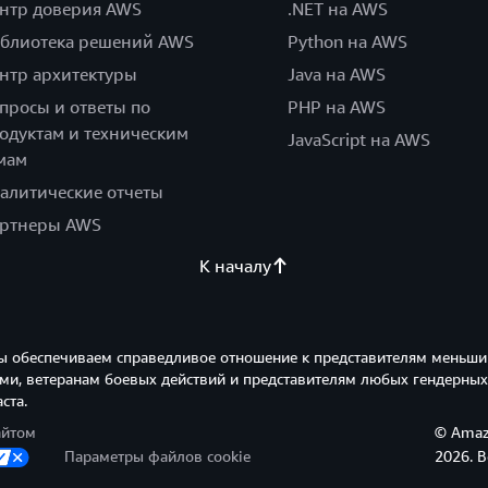
нтр доверия AWS
.NET на AWS
блиотека решений AWS
Python на AWS
нтр архитектуры
Java на AWS
просы и ответы по
PHP на AWS
одуктам и техническим
JavaScript на AWS
мам
алитические отчеты
ртнеры AWS
К началу
ы обеспечиваем справедливое отношение к представителям меньши
и, ветеранам боевых действий и представителям любых гендерных
ста.
айтом
© Amazo
Параметры файлов cookie
2026. 