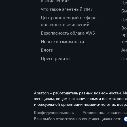
вычисления?
Це
Что такое агентный ИИ?
Би
Центр концепций в сфере
Це
облачных вычислений
Во
Безопасность облака AWS
пр
Новые возможности
те
Блоги
Ан
Пресс-релизы
Па
Amazon – работодатель равных возможностей. М
женщинам, лицам с ограниченными возможностям
и сексуальной ориентации независимо от их возра
Конфиденциальность
Условия пользования с
Ваш выбор относительно конфиденциальности