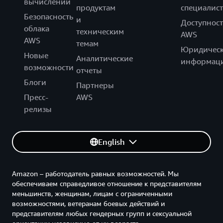
вычислений
продуктам
специалист
Безопасность
и
Доступност
облака
техническим
AWS
AWS
темам
Юридическ
Новые
Аналитические
информац
возможности
отчеты
Блоги
Партнеры
Пресс-
AWS
релизы
English
Amazon – работодатель равных возможностей. Мы
обеспечиваем справедливое отношение к представителям
меньшинств, женщинам, лицам с ограниченными
возможностями, ветеранам боевых действий и
представителям любых гендерных групп и сексуальной