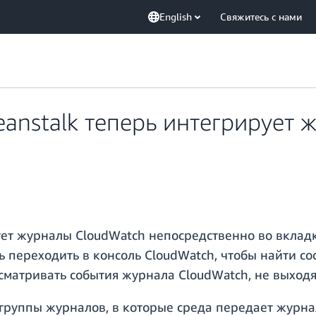
English
Свяжитесь с нами
Beanstalk теперь интегрирует
рует журналы CloudWatch непосредственно во вкладк
ь переходить в консоль CloudWatch, чтобы найти с
сматривать события журнала CloudWatch, не выходя 
руппы журналов, в которые среда передает журна