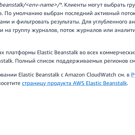
cbeanstalk/<env-name>/*
. Клиенты могут выбрать гр
в. По умолчанию выбран последний активный пото
ами и фильтровать результаты. Для углубленного 
и на группу журналов, поток журналов или аналит
х платформы Elastic Beanstalk во всех коммерческ
eanstalk. Полный список поддерживаемых регионов с
ании Elastic Beanstalk с Amazon CloudWatch см. в
Р
 посетите
страницу продукта AWS Elastic Beanstalk
.