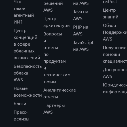
Что
re:Post
решений
на AWS
такое
AWS
Центр
Java на
агентный
знаний
Центр
AWS
ИИ?
архитектуры
Обзор
PHP на
Центр
Поддержк
Вопросы
AWS
концепций
AWS
и
JavaScript
в сфере
ответы
Получение
на AWS
облачных
по
помощи
вычислений
продуктам
специалист
Безопасность
и
Доступност
облака
техническим
AWS
AWS
темам
Юридическ
Новые
Аналитические
информац
возможности
отчеты
Блоги
Партнеры
Пресс-
AWS
релизы