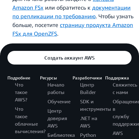
Amazon FSx
или обратитесь к
документации
по репликации по требованию
. Чтобы узнать
больше, посетите
страницу продукта Amazon
FSx для OpenZFS
.
Создать аккаунт AWS
Подробнее
Ресурсы
Разработчики
Поддержка
Что
Начало
Центр
Свяжитесь
такое
работы
Builder
с нами
AWS?
Обучение
SDK и
Обращени
Что
инструменты
в
Центр
такое
службу
доверия
.NET на
облачные
поддержки
AWS
AWS
вычисления?
AWS
Библиотека
Python