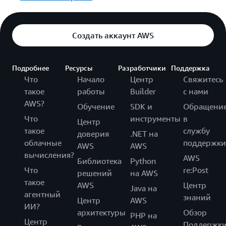
Создать аккаунт AWS
Подробнее
Ресурсы
Разработчики
Поддержка
Что
Начало
Центр
Свяжитесь
такое
работы
Builder
с нами
AWS?
Обучение
SDK и
Обращени
Что
инструменты
в
Центр
такое
службу
доверия
.NET на
облачные
поддержки
AWS
AWS
вычисления?
AWS
Библиотека
Python
Что
re:Post
решений
на AWS
такое
AWS
Центр
Java на
агентный
знаний
Центр
AWS
ИИ?
архитектуры
Обзор
PHP на
Центр
Поддержк