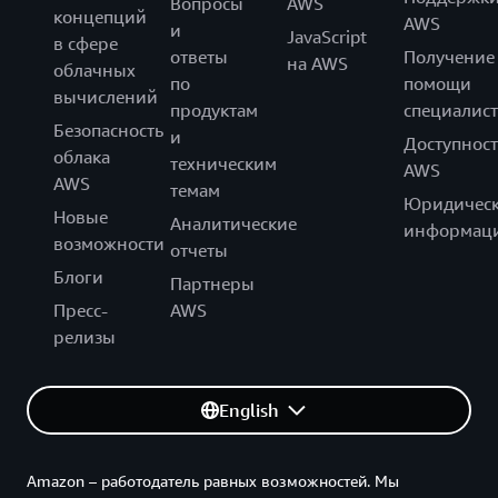
Вопросы
AWS
концепций
AWS
и
JavaScript
в сфере
ответы
Получение
на AWS
облачных
по
помощи
вычислений
продуктам
специалист
Безопасность
и
Доступност
облака
техническим
AWS
AWS
темам
Юридическ
Новые
Аналитические
информац
возможности
отчеты
Блоги
Партнеры
Пресс-
AWS
релизы
English
Amazon – работодатель равных возможностей. Мы