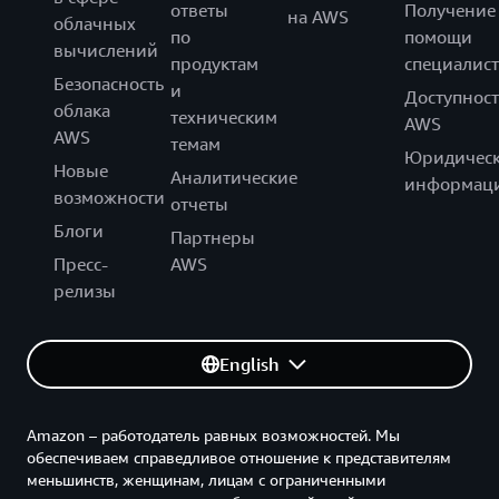
ответы
Получение
на AWS
облачных
по
помощи
вычислений
продуктам
специалист
Безопасность
и
Доступност
облака
техническим
AWS
AWS
темам
Юридическ
Новые
Аналитические
информац
возможности
отчеты
Блоги
Партнеры
Пресс-
AWS
релизы
English
Amazon – работодатель равных возможностей. Мы
обеспечиваем справедливое отношение к представителям
меньшинств, женщинам, лицам с ограниченными