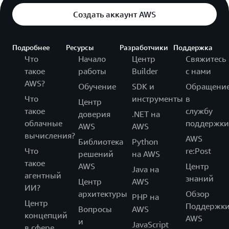
Создать аккаунт AWS
Подробнее
Ресурсы
Разработчики
Поддержка
Что
Начало
Центр
Свяжитесь
такое
работы
Builder
с нами
AWS?
Обучение
SDK и
Обращени
Что
инструменты
в
Центр
такое
службу
доверия
.NET на
облачные
поддержки
AWS
AWS
вычисления?
AWS
Библиотека
Python
Что
re:Post
решений
на AWS
такое
AWS
Центр
Java на
агентный
знаний
Центр
AWS
ИИ?
архитектуры
Обзор
PHP на
Центр
Поддержк
Вопросы
AWS
концепций
AWS
и
JavaScript
в сфере