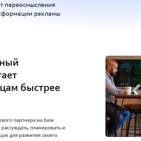
от переосмысления
нсформации рекламы
нный
гает
цам быстрее
тского партнера на базе
 рассуждать, планировать и
цов для развития своего