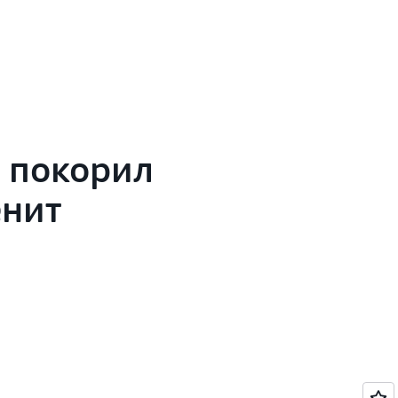
т покорил
енит