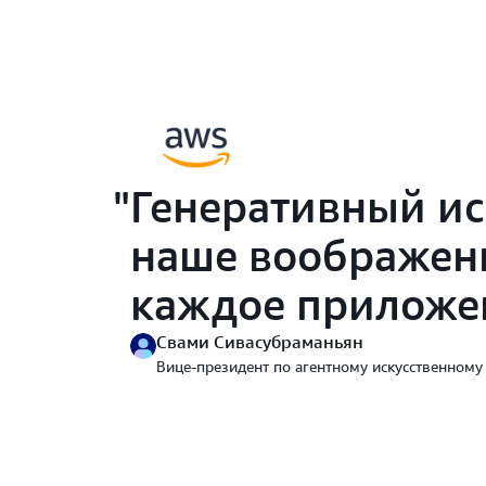
Генеративный ис
наше воображени
каждое приложен
Свами Сивасубраманьян
Вице-президент по агентному искусственному