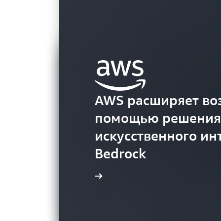
Статья
Статья
Блог
AWS расширяет во
Блог
помощью решения 
искусственного ин
Bedrock
Читать блог