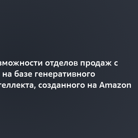
зможности отделов продаж с
на базе генеративного
теллекта, созданного на Amazon