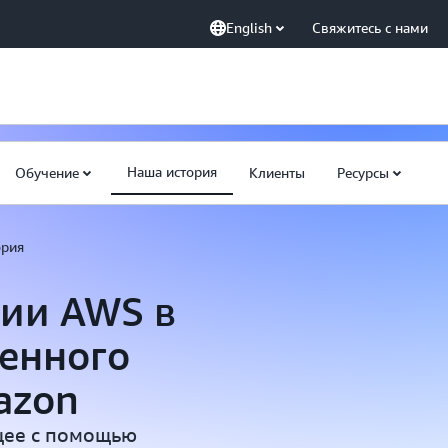
English
Свяжитесь с нами
Наша история
Обучение
Клиенты
Ресурсы
ория
ции AWS в
венного
azon
щее с помощью