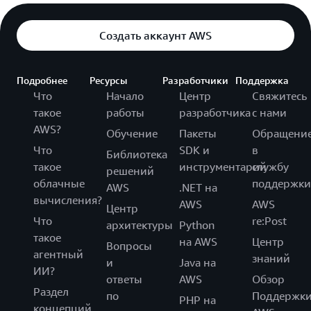
Создать аккаунт AWS
Подробнее
Ресурсы
Разработчики
Поддержка
Что
Начало
Центр
Свяжитесь
такое
работы
разработчика
с нами
AWS?
Обучение
Пакеты
Обращени
Что
SDK и
в
Библиотека
такое
инструментарий
службу
решений
облачные
поддержки
AWS
.NET на
вычисления?
AWS
AWS
Центр
Что
re:Post
архитектуры
Python
такое
на AWS
Центр
Вопросы
агентный
знаний
и
Java на
ИИ?
ответы
AWS
Обзор
Раздел
по
Поддержк
PHP на
концепций