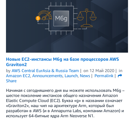
Новые EC2-инстансы M6g на базе процессоров AWS
Graviton2
by
AWS Central EurAsia & Russia Team
on
12 Май 2020
in
Amazon EC2
,
Announcements
,
Launch
,
News
Permalink
Share
Начиная с сегодняшнего дня вы можете использовать M6g –
шестое поколение инстансов общего назначения Amazon
Elastic Compute Cloud (EC2). Буква «g» в названии означает
«Graviton2», наш чип на архитектуре Arm, который был
разработан в AWS (и в Annapurna Labs, компании Amazon) и
использует 64-битные ядра Arm Neoverse N1.