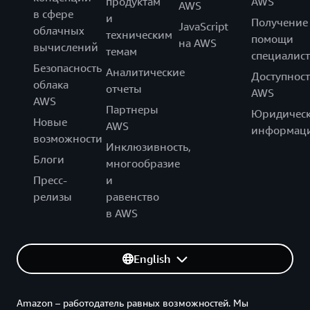
продуктам
AWS
AWS
в сфере
и
Получение
JavaScript
облачных
техническим
помощи
на AWS
вычислений
темам
специалист
Безопасность
Аналитические
Доступност
облака
отчеты
AWS
AWS
Партнеры
Юридическ
Новые
AWS
информац
возможности
Инклюзивность,
Блоги
многообразие
Пресс-
и
релизы
равенство
в AWS
English
Amazon – работодатель равных возможностей. Мы