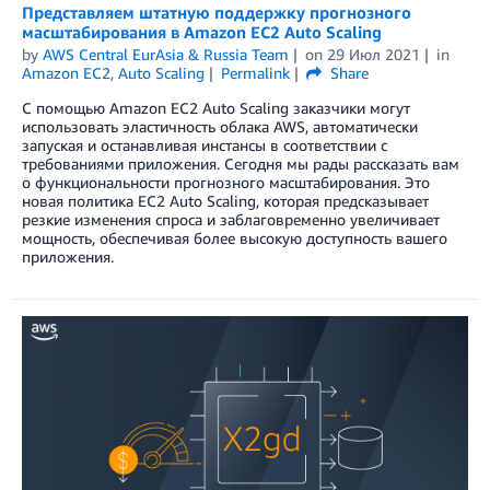
Представляем штатную поддержку прогнозного
масштабирования в Amazon EC2 Auto Scaling
by
AWS Central EurAsia & Russia Team
on
29 Июл 2021
in
Amazon EC2
,
Auto Scaling
Permalink
Share
С помощью Amazon EC2 Auto Scaling заказчики могут
использовать эластичность облака AWS, автоматически
запуская и останавливая инстансы в соответствии с
требованиями приложения. Сегодня мы рады рассказать вам
о функциональности прогнозного масштабирования. Это
новая политика EC2 Auto Scaling, которая предсказывает
резкие изменения спроса и заблаговременно увеличивает
мощность, обеспечивая более высокую доступность вашего
приложения.