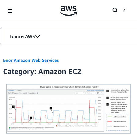
Skip to Main Content
Блоги AWS
Главная страница
Блог Amazon Web Services
Category: Amazon EC2
Версии