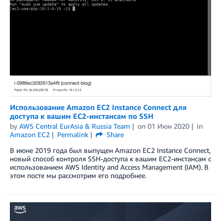
Использование Amazon EC2 Instance Connect для
доступа к вашим EC2-инстансам по SSH
by
AWS Central EurAsia & Russia Team
on
01 Июн 2020
in
Amazon EC2
Permalink
Share
В июне 2019 года был выпущен Amazon EC2 Instance Connect,
новый способ контроля SSH-доступа к вашим EC2-инстансам с
использованием AWS Identity and Access Management (IAM). В
этом посте мы рассмотрим его подробнее.