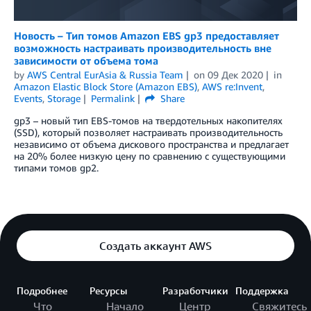
Новость – Тип томов Amazon EBS gp3 предоставляет
возможность настраивать производительность вне
зависимости от объема тома
by
AWS Central EurAsia & Russia Team
on
09 Дек 2020
in
Amazon Elastic Block Store (Amazon EBS)
,
AWS re:Invent
,
Events
,
Storage
Permalink
Share
gp3 – новый тип EBS-томов на твердотельных накопителях
(SSD), который позволяет настраивать производительность
независимо от объема дискового пространства и предлагает
на 20% более низкую цену по сравнению с существующими
типами томов gp2.
Создать аккаунт AWS
Подробнее
Ресурсы
Разработчики
Поддержка
Что
Начало
Центр
Свяжитесь