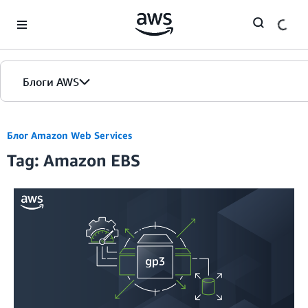
Skip to Main Content
Блоги AWS
Главная страница
Блог Amazon Web Services
Tag: Amazon EBS
Версии