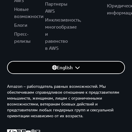
AWS
Партнеры
Юридическ
Новые
AWS
информац
возможности
Инклюзивность,
Блоги
многообразие
Пресс-
и
релизы
равенство
в AWS
English
Amazon – работодатель равных возможностей. Мы
обеспечиваем справедливое отношение к представителям
меньшинств, женщинам, лицам с ограниченными
возможностями, ветеранам боевых действий и
представителям любых гендерных групп и сексуальной
ориентации независимо от их возраста.