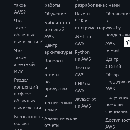
такое
работы
разработчика
с нами
AWS?
Обучение
Пакеты
Обращени
Что
SDK и
в
Библиотека
такое
инструментарий
службу
решений
облачные
поддержки
AWS
.NET на
вычисления?
AWS
AWS
Центр
Что
re:Post
архитектуры
Python
такое
на AWS
Центр
Вопросы
агентный
знаний
и
Java на
ИИ?
ответы
AWS
Обзор
Раздел
по
Поддержк
PHP на
концепций
продуктам
AWS
AWS
в сфере
и
Получение
JavaScript
облачных
техническим
помощи
на AWS
вычислений
темам
специалист
Безопасность
Аналитические
Доступност
облака
отчеты
AWS