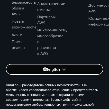
Безопасность
Аналитические
Доступност
облака
отчеты
AWS
AWS
Партнеры
Юридическ
Новые
AWS
информац
возможности
Инклюзивность,
Блоги
многообразие
Пресс-
и
релизы
равенство
в AWS
English
Amazon – работодатель равных возможностей. Мы
обеспечиваем справедливое отношение к представителям
меньшинств, женщинам, лицам с ограниченными
возможностями, ветеранам боевых действий и
представителям любых гендерных групп и сексуальной