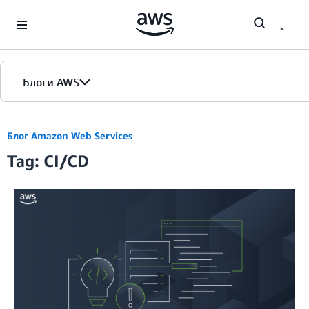
Skip to Main Content
Блоги AWS
Главная страница
Блог Amazon Web Services
Tag: CI/CD
Версии