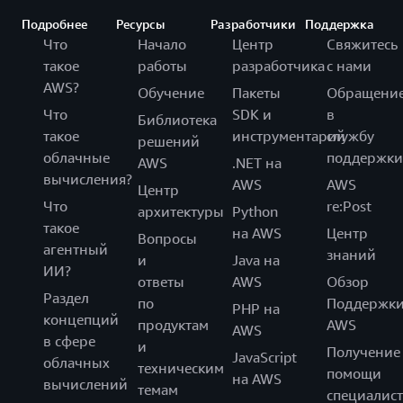
Подробнее
Ресурсы
Разработчики
Поддержка
Что
Начало
Центр
Свяжитесь
такое
работы
разработчика
с нами
AWS?
Обучение
Пакеты
Обращени
Что
SDK и
в
Библиотека
такое
инструментарий
службу
решений
облачные
поддержки
AWS
.NET на
вычисления?
AWS
AWS
Центр
Что
re:Post
архитектуры
Python
такое
на AWS
Центр
Вопросы
агентный
знаний
и
Java на
ИИ?
ответы
AWS
Обзор
Раздел
по
Поддержк
PHP на
концепций
продуктам
AWS
AWS
в сфере
и
Получение
JavaScript
облачных
техническим
помощи
на AWS
вычислений
темам
специалист